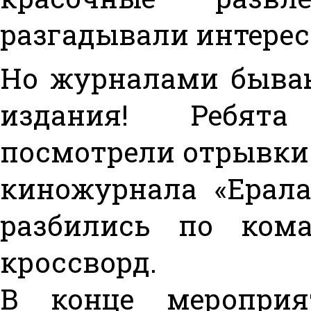
разгадывали интерес
Но журналами бываю
издания! Ребят
посмотрели отрывки 
киножурнала «Ерал
разбились по ком
кроссворд.
В конце меропри