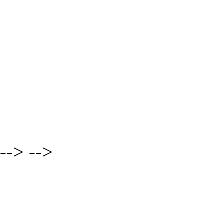
-->
-->